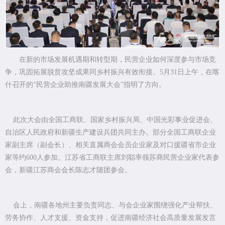
在新的市场发展机遇期和转型期，民营企业如何深度参与市场竞
争，巩固拓展脱贫攻坚成果同乡村振兴有效衔接。
5
月
31
日上午，在喀
什召开的“民营企业助推南疆发展大会”指明了方向。
此次大会由全国工商联、国家乡村振兴局、中国光彩事业促进会、
自治区人民政府和新疆生产建设兵团共同主办。部分全国工商联企业
家副主席（副会长）、相关直属商会会员企业家及对口援疆省市企业
家等约
600
人参加。江苏省工商联主席刘聪率领苏商民营企业家代表参
会，新疆江苏商会会长陈志才随团参会。
会上，南疆各地州主要负责同志、与会企业家围绕强化产业帮扶、
劳务协作、人才支援、资金支持，促进南疆经济社会高质量发展发言