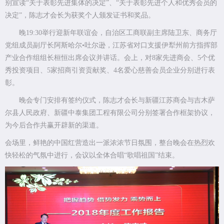
别宣读“关于表彰先进集体的决定”、“关于表彰先进个人和优秀会员的
决定”，陈志才会长为获奖个人颁发证书和奖品。
晚19:30举行迎新年联谊会，自治区工商联副主席陆卫东、商务厅
党组成员副厅长阿斯哈尔•吐尔逊，江苏省对口支援伊犁州前方指挥部
产业合作组组长桓恒出席会议并讲话。会上，对8家先进商会、5个优
秀投资项目、5家招商引资贡献奖、4名爱心慈善会员企业分别进行表
彰。
晚会专门安排有签约仪式，陈志才会长与新疆江苏商会与吉木萨
尔县人民政府、新疆中泰集团工程有限公司分别签署合作框架协议，
为今后合作共赢开辟新的渠道。
会场里，鲜艳的中国红营造出一派浓浓节日氛围，整台晚会在热烈欢
快轻松的气氛中进行，会议以全体合唱“歌唱祖国”结束。